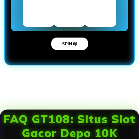
SPIN 🎲
Loading...
FAQ GT108: Situs Slot
Gacor Depo 10K