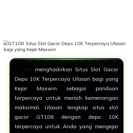
GT108
menghadirkan Situs Slot Gacor
Depo 10K Terpercaya Ulasan bagi yang
Kejar Maxwin sebagai panduan
terpercaya untuk meraih kemenangan
maksimal. Ulasan lengkap situs slot
gacor GT108 dengan depo 10K
terpercaya untuk Anda yang mengejar