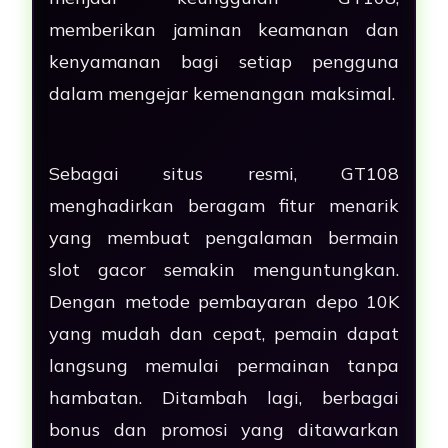
memberikan jaminan keamanan dan
kenyamanan bagi setiap pengguna
dalam mengejar kemenangan maksimal.
Sebagai situs resmi, GT108
menghadirkan beragam fitur menarik
yang membuat pengalaman bermain
slot gacor semakin menguntungkan.
Dengan metode pembayaran depo 10K
yang mudah dan cepat, pemain dapat
langsung memulai permainan tanpa
hambatan. Ditambah lagi, berbagai
bonus dan promosi yang ditawarkan